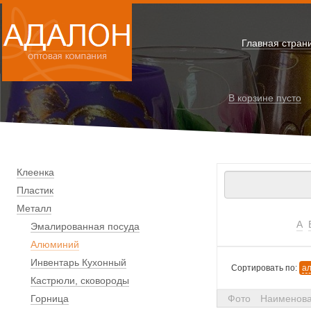
Главная стран
В корзине
пусто
Клеенка
Пластик
Металл
А
Эмалированная посуда
Алюминий
Инвентарь Кухонный
Сортировать по:
а
Кастрюли, сковороды
Горница
Фото
Наименов