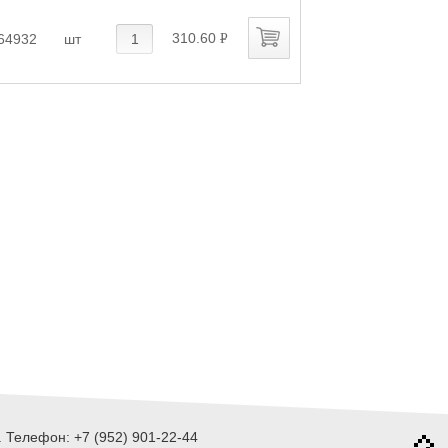
310.60
64932
шт
P
УБ.
 Телефон: +7 (952) 901-22-44