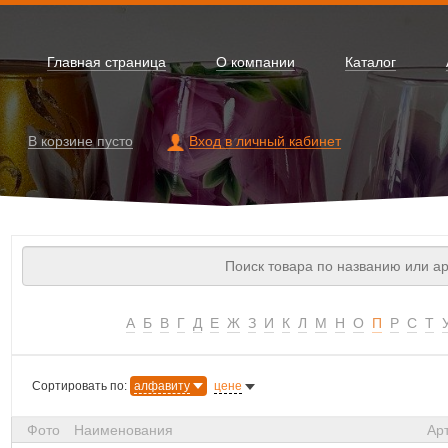
Главная страница
О компании
Каталог
В корзине
пусто
Вход в личный кабинет
А
Б
В
Г
Д
Е
Ж
З
И
К
Л
М
Н
О
П
Р
С
Т
Сортировать по:
алфавиту
цене
Фото
Наименования
Ар