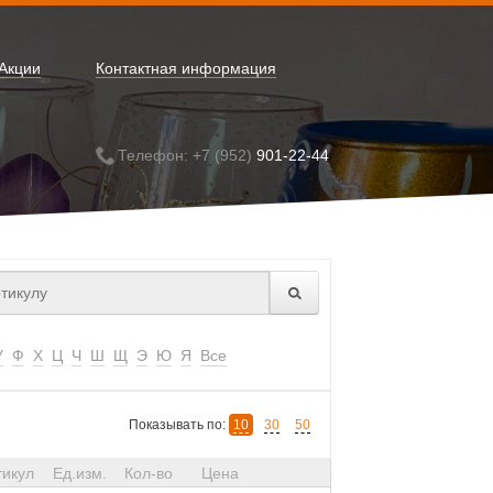
Акции
Контактная информация
Телефон: +7 (952)
901-22-44
У
Ф
Х
Ц
Ч
Ш
Щ
Э
Ю
Я
Все
Показывать по:
10
30
50
тикул
Ед.изм.
Кол-во
Цена