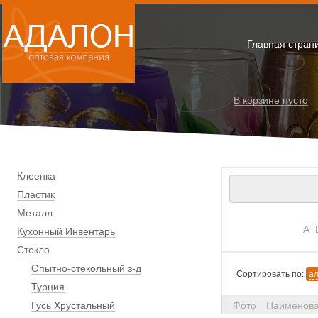
Главная стран
В корзине
пусто
Клеенка
Пластик
Металл
А
Кухонный Инвентарь
Стекло
Опытно-стекольный з-д
Сортировать по:
а
Турция
Гусь Хрустальный
Фото
Наименов