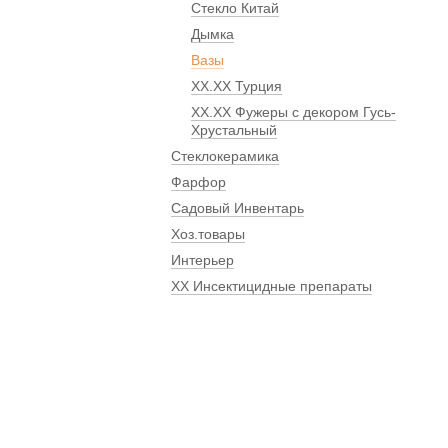
Стекло Китай
Дымка
Вазы
ХХ.ХХ Турция
ХХ.ХХ Фужеры с декором Гусь-
Хрустальный
Стеклокерамика
Фарфор
Садовый Инвентарь
Хоз.товары
Интерьер
ХХ Инсектицидные препараты