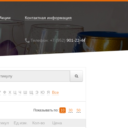
Акции
Контактная информация
Телефон: +7 (952)
901-22-44
У
Ф
Х
Ц
Ч
Ш
Щ
Э
Ю
Я
Все
Показывать по:
10
30
50
тикул
Ед.изм.
Кол-во
Цена