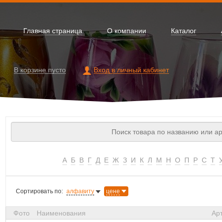
Главная страница
О компании
Каталог
В корзине
пусто
Вход в личный кабинет
А
Б
В
Г
Д
Е
Ж
З
И
К
Л
М
Н
О
П
Р
С
Т
Сортировать по:
алфавиту
цене
Фото
Наименования
Ар