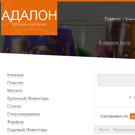
Главная стран
В корзине
пусто
Клеенка
Пластик
Металл
А
Кухонный Инвентарь
Стекло
Стеклокерамика
Сортировать по:
а
Фарфор
Садовый Инвентарь
Фото
Наименов