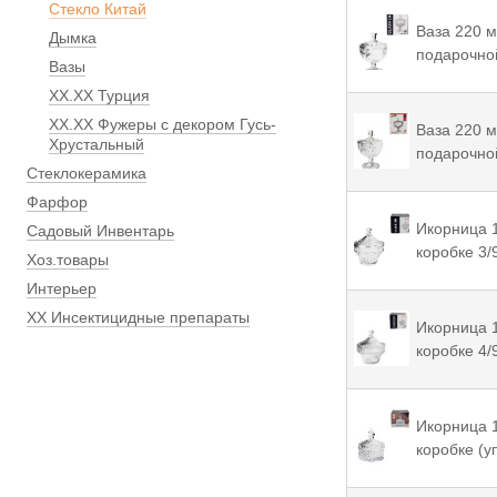
Стекло Китай
Ваза 220 м
Дымка
подарочной
Вазы
ХХ.ХХ Турция
ХХ.ХХ Фужеры с декором Гусь-
Ваза 220 м
Хрустальный
подарочной
Стеклокерамика
Фарфор
Икорница 1
Садовый Инвентарь
коробке 3/
Хоз.товары
Интерьер
ХХ Инсектицидные препараты
Икорница 1
коробке 4/
Икорница 1
коробке (у