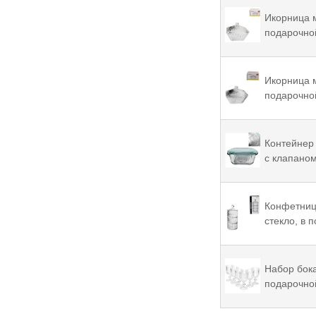
Икорница м
подарочной
Икорница м
подарочной
Контейнер 
с клапаном
Конфетница
стекло, в 
Набор бока
подарочной