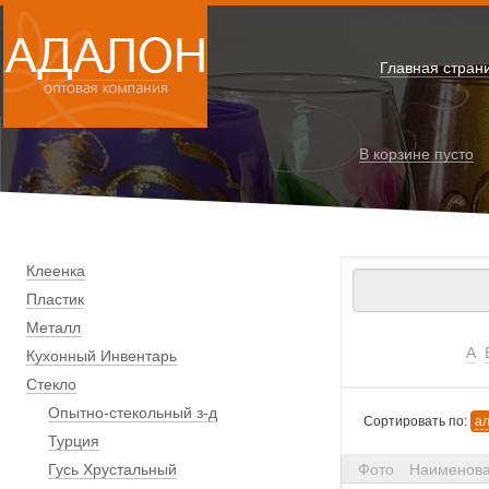
Главная стран
В корзине
пусто
Клеенка
Пластик
Металл
А
Кухонный Инвентарь
Стекло
Опытно-стекольный з-д
Сортировать по:
а
Турция
Гусь Хрустальный
Фото
Наименов