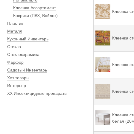
Pontelambro
Клеенка Ассортимент
Клеенка ст
Коврики (ПВХ, Войлок)
Пластик
Металл
Клеенка ст
Кухонный Инвентарь
Стекло
Стеклокерамика
Фарфор
Клеенка ст
Садовый Инвентарь
Хоз.товары
Интерьер
Клеенка ст
ХХ Инсектицидные препараты
Клеенка с
белая (20м