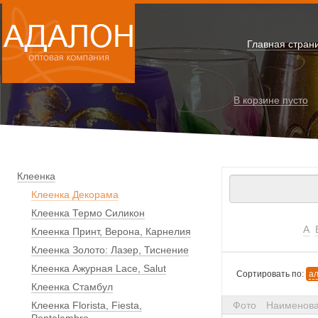
Главная стран
В корзине
пусто
Клеенка
Клеенка Декорама
Клеенка Термо Силикон
А
Клеенка Принт, Верона, Карнелия
Клеенка Золото: Лазер, Тиснение
Клеенка Ажурная Lace, Salut
Сортировать по:
а
Клеенка Стамбул
Клеенка Florista, Fiesta,
Фото
Наименов