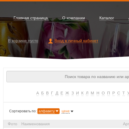
Главная страница
О компании
Каталог
В корзине
пусто
Вход в личный кабинет
А
Б
В
Г
Д
Е
Ж
З
И
К
Л
М
Н
О
П
Р
С
Т
Сортировать по:
алфавиту
цене
Фото
Наименования
Ар