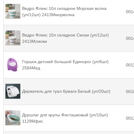
Ведро Флекс 10л складное Морская волна
001
(уп/12шт) 2413Mморволна
Ведро Флекс 10л складное Смоки (уп/12шт)
001
2413Mсмоки
Горшок детский большой Единорог (уп/6шт)
001
2584Мед
Держатель для туал бумаги Белый (уп/20шт)
001
Дуршлаг для крупы Фисташковый (уп/10шт)
001
1129Mфис