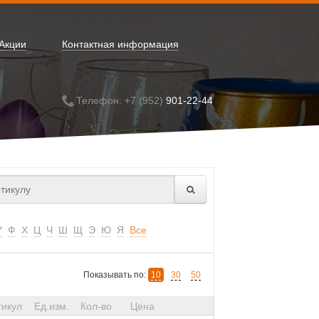
Акции
Контактная информация
Телефон: +7 (952)
901-22-44
У
Ф
Х
Ц
Ч
Ш
Щ
Э
Ю
Я
Все
Показывать по:
10
30
50
тикул
Ед.изм.
Кол-во
Цена