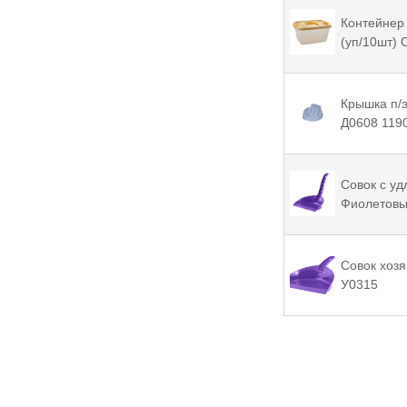
Контейнер
(уп/10шт)
Крышка п/э
Д0608 119
Совок с уд
Фиолетовы
Совок хоз
У0315