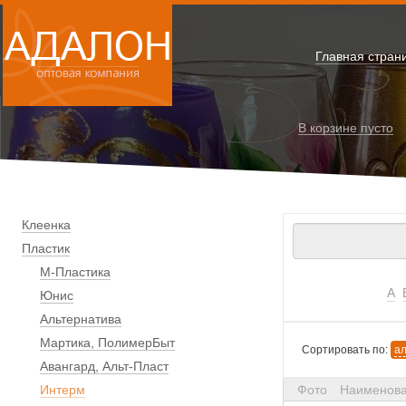
Главная стран
В корзине
пусто
Клеенка
Пластик
М-Пластика
А
Юнис
Альтернатива
Мартика, ПолимерБыт
Сортировать по:
а
Авангард, Альт-Пласт
Интерм
Фото
Наименов