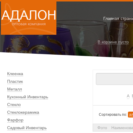
Главная стран
В корзине
пусто
Клеенка
Пластик
Металл
А
Кухонный Инвентарь
Стекло
Стеклокерамика
Сортировать по:
а
Фарфор
Садовый Инвентарь
Фото
Наименов