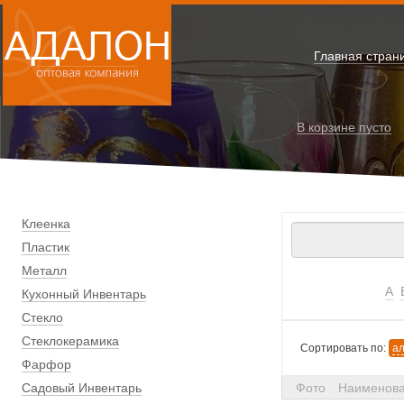
Главная стран
В корзине
пусто
Клеенка
Пластик
Металл
А
Кухонный Инвентарь
Стекло
Стеклокерамика
Сортировать по:
а
Фарфор
Садовый Инвентарь
Фото
Наименов