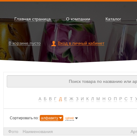
Главная страница
О компании
Каталог
В корзине
пусто
Вход в личный кабинет
А
Б
В
Г
Д
Е
Ж
З
И
К
Л
М
Н
О
П
Р
С
Т
Сортировать по:
алфавиту
цене
Фото
Наименования
Ар