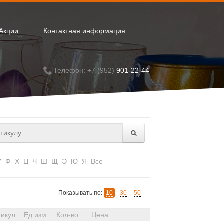
Акции
Контактная информация
Телефон: +7 (952)
901-22-44
У
Ф
Х
Ц
Ч
Ш
Щ
Э
Ю
Я
Все
Показывать по:
10
30
50
тикул
Ед.изм.
Кол-во
Цена