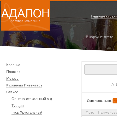
Главная стран
В корзине
пусто
Клеенка
Пластик
Металл
А
Кухонный Инвентарь
Стекло
Опытно-стекольный з-д
Сортировать по:
а
Турция
Гусь Хрустальный
Фото
Наименов