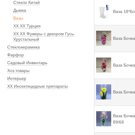
Стекло Китай
Дымка
Ваза 18*6с
Вазы
ХХ.ХХ Турция
ХХ.ХХ Фужеры с декором Гусь-
Ваза Бочка
Хрустальный
Стеклокерамика
Фарфор
Садовый Инвентарь
Ваза Бочка
Хоз.товары
Интерьер
ХХ Инсектицидные препараты
Ваза Бочка
Ваза Бочка
89/68