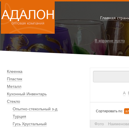
Главная стран
В корзине
пусто
Клеенка
Пластик
Металл
А
Кухонный Инвентарь
Стекло
Опытно-стекольный з-д
Сортировать по:
а
Турция
Гусь Хрустальный
Фото
Наименов