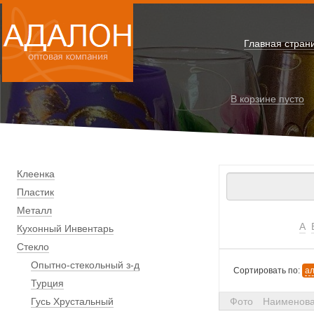
Главная стран
В корзине
пусто
Клеенка
Пластик
Металл
А
Кухонный Инвентарь
Стекло
Опытно-стекольный з-д
Сортировать по:
а
Турция
Гусь Хрустальный
Фото
Наименов