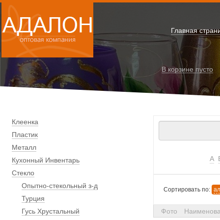
Главная стран
В корзине
пусто
Клеенка
Пластик
Металл
А
Кухонный Инвентарь
Стекло
Опытно-стекольный з-д
Сортировать по:
а
Турция
Гусь Хрустальный
Фото
Наименов