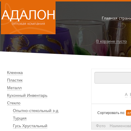
Главная стран
В корзине
пусто
Клеенка
Пластик
Металл
А
Кухонный Инвентарь
Стекло
Опытно-стекольный з-д
Сортировать по:
а
Турция
Гусь Хрустальный
Фото
Наименов