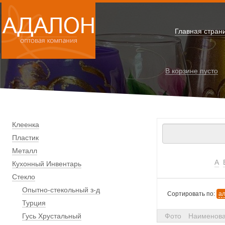
Главная стран
В корзине
пусто
Клеенка
Пластик
Металл
А
Кухонный Инвентарь
Стекло
Опытно-стекольный з-д
Сортировать по:
а
Турция
Гусь Хрустальный
Фото
Наименов